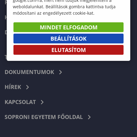
google.com-ra, mert nem tudjuk megjeleníteni a
FELVÉTELIZŐKNEK
weboldalunkat. Beállítások gombra kattintva tudja
módosítani az engedélyezett cookie-kat.
HALLGATÓKNAK
MINDET ELFOGADOM
DOKTORI ISKOLA
BEÁLLÍTÁSOK
ELUTASÍTOM
TELEFONKÖNYV
DOKUMENTUMOK
HÍREK
KAPCSOLAT
SOPRONI EGYETEM FŐOLDAL