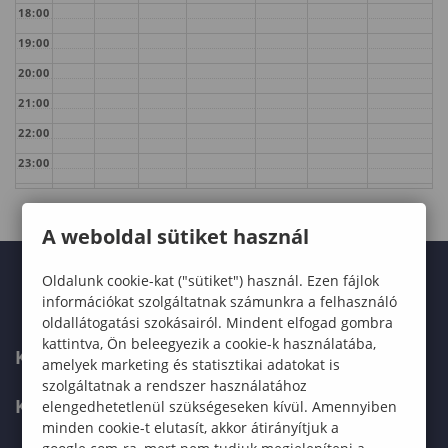
18:00
19:00
20:00
21:00
22:00
23:00
A weboldal sütiket használ
Oldalunk cookie-kat ("sütiket") használ. Ezen fájlok
információkat szolgáltatnak számunkra a felhasználó
oldallátogatási szokásairól. Mindent elfogad gombra
kattintva, Ön beleegyezik a cookie-k használatába,
KARUNK
amelyek marketing és statisztikai adatokat is
szolgáltatnak a rendszer használatához
KÉPZÉSEK
elengedhetetlenül szükségeseken kívül. Amennyiben
minden cookie-t elutasít, akkor átirányítjuk a