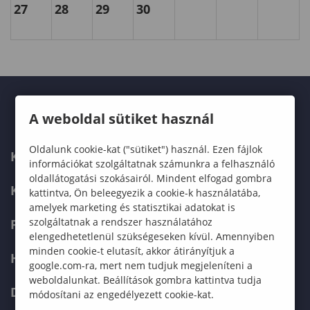
27
28
29
30
A weboldal sütiket használ
Oldalunk cookie-kat ("sütiket") használ. Ezen fájlok
KARUNK
információkat szolgáltatnak számunkra a felhasználó
oldallátogatási szokásairól. Mindent elfogad gombra
KÉPZÉSEK
kattintva, Ön beleegyezik a cookie-k használatába,
amelyek marketing és statisztikai adatokat is
szolgáltatnak a rendszer használatához
FELVÉTELIZŐKNEK
elengedhetetlenül szükségeseken kívül. Amennyiben
minden cookie-t elutasít, akkor átirányítjuk a
HALLGATÓKNAK
google.com-ra, mert nem tudjuk megjeleníteni a
weboldalunkat. Beállítások gombra kattintva tudja
DOKTORI ISKOLA
módosítani az engedélyezett cookie-kat.