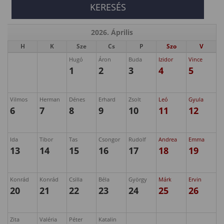
2026. Április
H
K
Sze
Cs
P
Szo
V
Hugó
Áron
Buda
Izidor
Vince
1
2
3
4
5
Vilmos
Herman
Dénes
Erhard
Zsolt
Leó
Gyula
6
7
8
9
10
11
12
Ida
Tibor
Tas
Csongor
Rudolf
Andrea
Emma
13
14
15
16
17
18
19
Konrád
Konrád
Csilla
Béla
György
Márk
Ervin
20
21
22
23
24
25
26
Zita
Valéria
Péter
Katalin