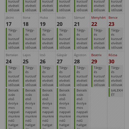
kurzusf
kurzusf
kurzusf
kurzusf
kurzusf
kurzusf
kurzusf
elvételi
elvételi
elvételi
elvételi
elvételi
elvételi
elvételi
időszak
időszak
időszak
időszak
időszak
időszak
időszak
Jácint
Ilona
Huba
István
Sámuel
Menyhért
Bence
17
18
19
20
21
22
23
Tárgy-
Tárgy-
Tárgy-
Tárgy-
Tárgy-
Tárgy-
Tárgy-
és
és
és
és
és
és
és
kurzusf
kurzusf
kurzusf
kurzusf
kurzusf
kurzusf
kurzusf
elvételi
elvételi
elvételi
elvételi
elvételi
elvételi
elvételi
időszak
időszak
időszak
időszak
időszak
időszak
időszak
Bertalan
Lajos
Izsó
Gáspár
Ágoston
Beatrix
Rózsa
24
25
26
27
28
29
30
Tárgy-
Tárgy-
Tárgy-
Tárgy-
Tárgy-
Tárgy-
Tárgy-
és
és
és
és
és
és
és
kurzusf
kurzusf
kurzusf
kurzusf
kurzusf
kurzusf
kurzusf
elvételi
elvételi
elvételi
elvételi
elvételi
elvételi
elvételi
időszak
időszak
időszak
időszak
időszak
időszak
időszak
Beiratk
Beiratk
Beiratk
Beiratk
Beiratk
bALEKH
ozás
ozás
ozás
ozás
ozás
ÉT
első
első
első
első
első
évolya
évolya
évolya
évolya
évolya
mos
mos
mos
mos
mos
nappali
nappali
nappali
nappali
nappali
munkre
munkre
munkre
munkre
munkre
ndű
ndű
ndű
ndű
ndű
hallgat
hallgat
hallgat
hallgat
hallgat