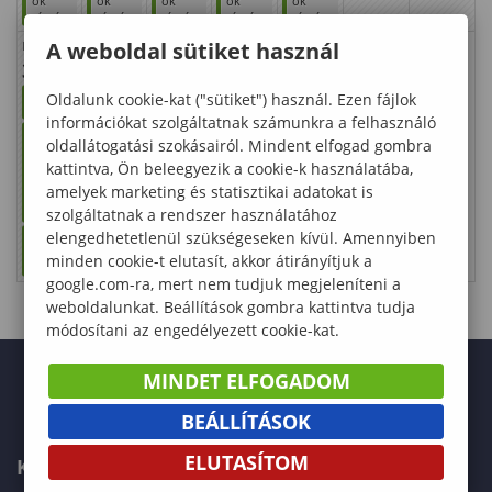
ók
ók
ók
ók
ók
részére
részére
részére
részére
részére
A weboldal sütiket használ
Erika
31
bALEK
Oldalunk cookie-kat ("sütiket") használ. Ezen fájlok
HÉT
információkat szolgáltatnak számunkra a felhasználó
Orientá
oldallátogatási szokásairól. Mindent elfogad gombra
ciós
nap
kattintva, Ön beleegyezik a cookie-k használatába,
első
amelyek marketing és statisztikai adatokat is
évesek
szolgáltatnak a rendszer használatához
nek
Regisztr
elengedhetetlenül szükségeseken kívül. Amennyiben
ációs
minden cookie-t elutasít, akkor átirányítjuk a
időszak
google.com-ra, mert nem tudjuk megjeleníteni a
weboldalunkat. Beállítások gombra kattintva tudja
módosítani az engedélyezett cookie-kat.
MINDET ELFOGADOM
BEÁLLÍTÁSOK
ELUTASÍTOM
KARUNK