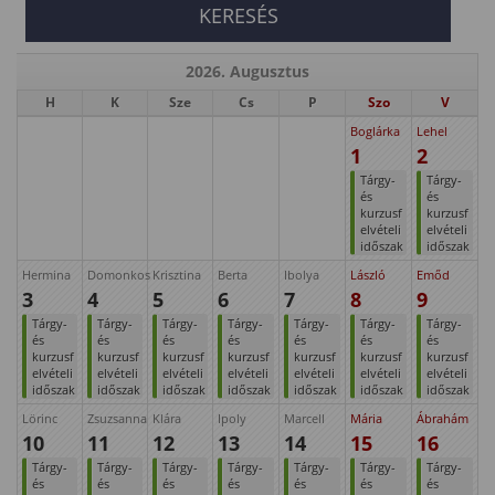
2026. Augusztus
H
K
Sze
Cs
P
Szo
V
Boglárka
Lehel
1
2
Tárgy-
Tárgy-
és
és
kurzusf
kurzusf
elvételi
elvételi
időszak
időszak
Hermina
Domonkos
Krisztina
Berta
Ibolya
László
Emőd
3
4
5
6
7
8
9
Tárgy-
Tárgy-
Tárgy-
Tárgy-
Tárgy-
Tárgy-
Tárgy-
és
és
és
és
és
és
és
kurzusf
kurzusf
kurzusf
kurzusf
kurzusf
kurzusf
kurzusf
elvételi
elvételi
elvételi
elvételi
elvételi
elvételi
elvételi
időszak
időszak
időszak
időszak
időszak
időszak
időszak
Lörinc
Zsuzsanna
Klára
Ipoly
Marcell
Mária
Ábrahám
10
11
12
13
14
15
16
Tárgy-
Tárgy-
Tárgy-
Tárgy-
Tárgy-
Tárgy-
Tárgy-
és
és
és
és
és
és
és