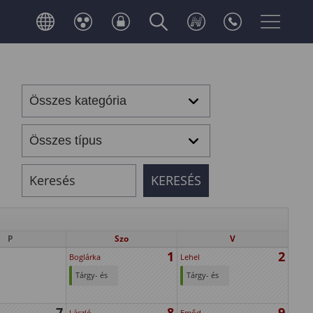
P
Szo
V
1
2
Boglárka
Lehel
Tárgy- és
Tárgy- és
kurzusfelvételi
kurzusfelvételi
7
8
9
időszak
időszak
László
Emőd