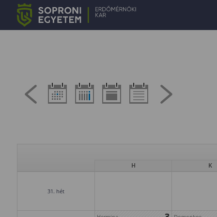
H
K
31. hét
3
Hermina
Domonkos