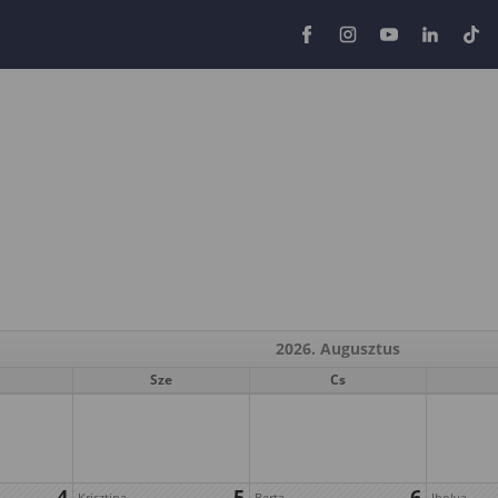
2026. Augusztus
Sze
Cs
4
5
6
Krisztina
Berta
Ibolya