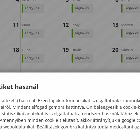
Tárgy- és
Tárgy- és
Tárgy- és
kurzusfelvételi
kurzusfelvételi
kurzusfelv
11
12
13
időszak
időszak
időszak
Klára
Ipoly
Marcell
Tárgy- és
Tárgy- és
Tárgy- és
kurzusfelvételi
kurzusfelvételi
kurzusfelv
18
19
20
időszak
időszak
időszak
Huba
István
Sámuel
Tárgy- és
Tárgy- és
Tárgy- és
kurzusfelvételi
kurzusfelvételi
kurzusfelv
25
26
27
időszak
időszak
időszak
Izsó
Gáspár
Ágoston
Tárgy- és
Tárgy- és
Tárgy- és
iket használ
kurzusfelvételi
kurzusfelvételi
kurzusfelv
Beiratkozás
Beiratkozás
Beiratkoz
időszak
időszak
időszak
"sütiket") használ. Ezen fájlok információkat szolgáltatnak számunk
első
első
első
sairól. Mindent elfogad gombra kattintva, Ön beleegyezik a cookie-
évolyamos
évolyamos
évolyamo
statisztikai adatokat is szolgáltatnak a rendszer használatához el
nappali
nappali
nappali
 Amennyiben minden cookie-t elutasít, akkor átirányítjuk a google.
munkrendű
munkrendű
munkren
 a weboldalunkat. Beállítások gombra kattintva tudja módosítani az
hallgatók
hallgatók
hallgatók
részére
részére
részére