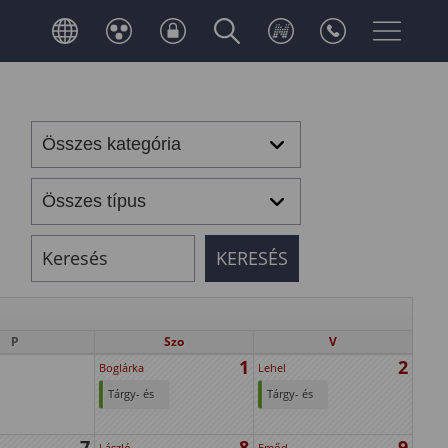
P
Szo
V
1
2
Boglárka
Lehel
Tárgy- és
Tárgy- és
kurzusfelvételi
kurzusfelvételi
7
8
9
időszak
időszak
László
Emőd