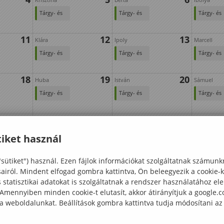
Tárgy- és
Tárgy- és
Tárgy- és
kurzusfelvételi
kurzusfelvételi
kurzusfelv
11
12
13
időszak
időszak
időszak
Klára
Ipoly
Marcell
Tárgy- és
Tárgy- és
Tárgy- és
kurzusfelvételi
kurzusfelvételi
kurzusfelv
18
19
20
időszak
időszak
időszak
Huba
István
Sámuel
Tárgy- és
Tárgy- és
Tárgy- és
kurzusfelvételi
kurzusfelvételi
kurzusfelv
25
26
27
időszak
időszak
időszak
Izsó
Gáspár
Ágoston
Tárgy- és
Tárgy- és
Tárgy- és
iket használ
kurzusfelvételi
kurzusfelvételi
kurzusfelv
Beiratkozás
Beiratkozás
Beiratkoz
időszak
időszak
időszak
"sütiket") használ. Ezen fájlok információkat szolgáltatnak számunk
első
első
első
sairól. Mindent elfogad gombra kattintva, Ön beleegyezik a cookie-
évolyamos
évolyamos
évolyamo
statisztikai adatokat is szolgáltatnak a rendszer használatához el
nappali
nappali
nappali
 Amennyiben minden cookie-t elutasít, akkor átirányítjuk a google.
munkrendű
munkrendű
munkren
 a weboldalunkat. Beállítások gombra kattintva tudja módosítani az
hallgatók
hallgatók
hallgatók
részére
részére
részére