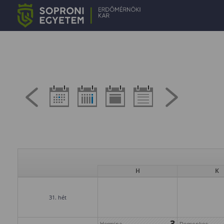
H
K
31. hét
3
Hermina
Domonkos