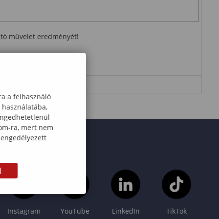
ható művelet eredményét!
ra a felhasználó
k használatába,
engedhetetlenül
com-ra, mert nem
 engedélyezett
M
Instagram
YouTube
LinkedIn
TikTok