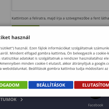
Kattintson a feliratra, majd írja a szövegmezőbe a fent lát
Ellenőrzés
iket használ
letöltés
"sütiket") használ. Ezen fájlok információkat szolgáltatnak számunk
sairól. Mindent elfogad gombra kattintva, Ön beleegyezik a cookie-
statisztikai adatokat is szolgáltatnak a rendszer használatához el
 Amennyiben minden cookie-t elutasít, akkor átirányítjuk a google.
 a weboldalunkat. Beállítások gombra kattintva tudja módosítani az
FOGADOM
BEÁLLÍTÁSOK
ELUTASÍTO
KÖNYV
TUMOK
Facebook