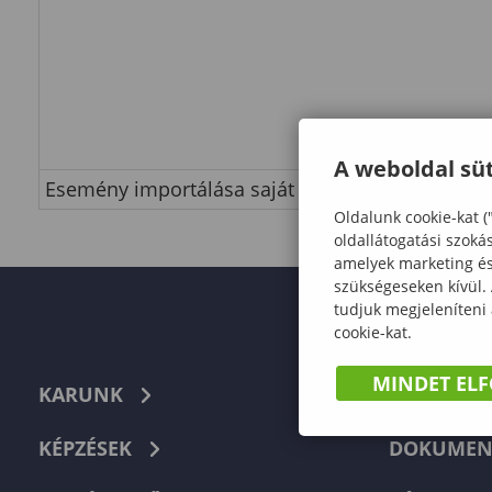
A weboldal süt
Esemény importálása saját naptárba
Oldalunk cookie-kat (
oldallátogatási szoká
amelyek marketing és 
szükségeseken kívül.
tudjuk megjeleníteni
cookie-kat.
MINDET EL
KARUNK
TELEFON
KÉPZÉSEK
DOKUMEN