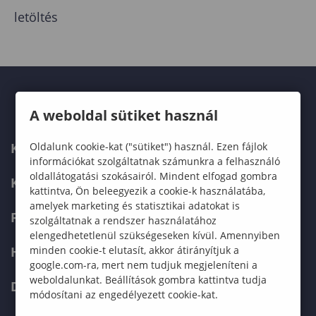
letöltés
A weboldal sütiket használ
Oldalunk cookie-kat ("sütiket") használ. Ezen fájlok
KARUNK
információkat szolgáltatnak számunkra a felhasználó
oldallátogatási szokásairól. Mindent elfogad gombra
KÉPZÉSEK
kattintva, Ön beleegyezik a cookie-k használatába,
amelyek marketing és statisztikai adatokat is
FELVÉTELIZŐKNEK
szolgáltatnak a rendszer használatához
elengedhetetlenül szükségeseken kívül. Amennyiben
minden cookie-t elutasít, akkor átirányítjuk a
HALLGATÓKNAK
google.com-ra, mert nem tudjuk megjeleníteni a
weboldalunkat. Beállítások gombra kattintva tudja
DOKTORI ISKOLA
módosítani az engedélyezett cookie-kat.