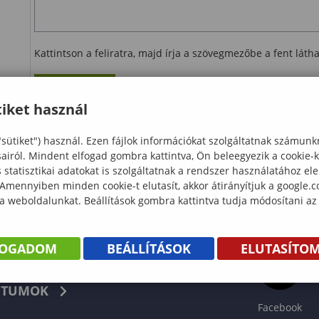
Kattintson a feliratra, majd írja a szövegmezőbe a fent lát
Ellenőrzés
iket használ
letöltés
"sütiket") használ. Ezen fájlok információkat szolgáltatnak számunk
sairól. Mindent elfogad gombra kattintva, Ön beleegyezik a cookie-
statisztikai adatokat is szolgáltatnak a rendszer használatához el
 Amennyiben minden cookie-t elutasít, akkor átirányítjuk a google.
 a weboldalunkat. Beállítások gombra kattintva tudja módosítani az
FOGADOM
BEÁLLÍTÁSOK
ELUTASÍTO
KÖNYV
TUMOK
Facebook