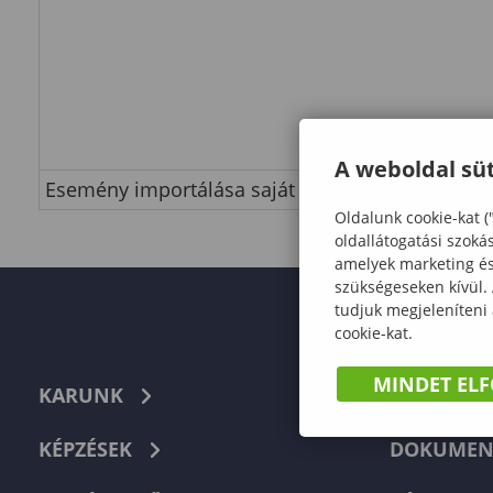
A weboldal süt
Esemény importálása saját naptárba
Oldalunk cookie-kat (
oldallátogatási szoká
amelyek marketing és 
szükségeseken kívül.
tudjuk megjeleníteni
cookie-kat.
MINDET EL
KARUNK
TELEFON
KÉPZÉSEK
DOKUMEN