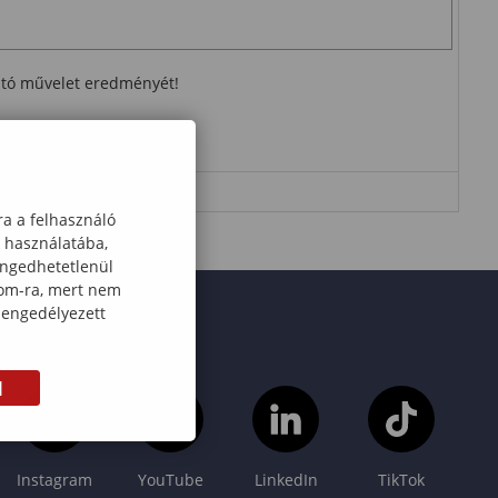
ható művelet eredményét!
ra a felhasználó
k használatába,
engedhetetlenül
com-ra, mert nem
 engedélyezett
M
Instagram
YouTube
LinkedIn
TikTok