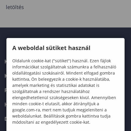
letöltés
A weboldal sütiket használ
Oldalunk cookie-kat ("sütiket") használ. Ezen fájlok
KARUNK
információkat szolgáltatnak számunkra a felhasználó
oldallátogatási szokásairól. Mindent elfogad gombra
KÉPZÉSEK
kattintva, Ön beleegyezik a cookie-k használatába,
amelyek marketing és statisztikai adatokat is
FELVÉTELIZŐKNEK
szolgáltatnak a rendszer használatához
elengedhetetlenül szükségeseken kívül. Amennyiben
minden cookie-t elutasít, akkor átirányítjuk a
HALLGATÓKNAK
google.com-ra, mert nem tudjuk megjeleníteni a
weboldalunkat. Beállítások gombra kattintva tudja
DOKTORI ISKOLA
módosítani az engedélyezett cookie-kat.