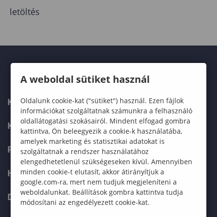
letöltés
A weboldal sütiket használ
Oldalunk cookie-kat ("sütiket") használ. Ezen fájlok
KARUNK
információkat szolgáltatnak számunkra a felhasználó
oldallátogatási szokásairól. Mindent elfogad gombra
KÉPZÉSEK
kattintva, Ön beleegyezik a cookie-k használatába,
amelyek marketing és statisztikai adatokat is
FELVÉTELIZŐKNEK
szolgáltatnak a rendszer használatához
elengedhetetlenül szükségeseken kívül. Amennyiben
minden cookie-t elutasít, akkor átirányítjuk a
HALLGATÓKNAK
google.com-ra, mert nem tudjuk megjeleníteni a
weboldalunkat. Beállítások gombra kattintva tudja
DOKTORI ISKOLA
módosítani az engedélyezett cookie-kat.