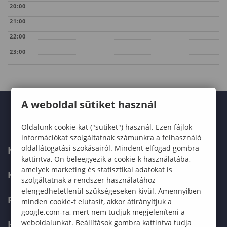
20:00
21:00
22:00
23:00
A weboldal sütiket használ
Oldalunk cookie-kat ("sütiket") használ. Ezen fájlok
információkat szolgáltatnak számunkra a felhasználó
oldallátogatási szokásairól. Mindent elfogad gombra
KARUNK
kattintva, Ön beleegyezik a cookie-k használatába,
amelyek marketing és statisztikai adatokat is
KÉPZÉSEK
szolgáltatnak a rendszer használatához
elengedhetetlenül szükségeseken kívül. Amennyiben
FELVÉTELIZŐKNEK
minden cookie-t elutasít, akkor átirányítjuk a
google.com-ra, mert nem tudjuk megjeleníteni a
weboldalunkat. Beállítások gombra kattintva tudja
HALLGATÓKNAK