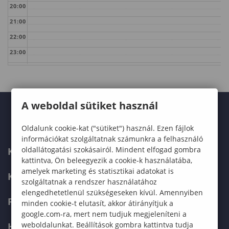
20:00
21:00
22:00
23:00
A weboldal sütiket használ
Oldalunk cookie-kat ("sütiket") használ. Ezen fájlok
információkat szolgáltatnak számunkra a felhasználó
oldallátogatási szokásairól. Mindent elfogad gombra
KARUNK
kattintva, Ön beleegyezik a cookie-k használatába,
amelyek marketing és statisztikai adatokat is
KÉPZÉSEK
szolgáltatnak a rendszer használatához
elengedhetetlenül szükségeseken kívül. Amennyiben
FELVÉTELIZŐKNEK
minden cookie-t elutasít, akkor átirányítjuk a
google.com-ra, mert nem tudjuk megjeleníteni a
weboldalunkat. Beállítások gombra kattintva tudja
HALLGATÓKNAK