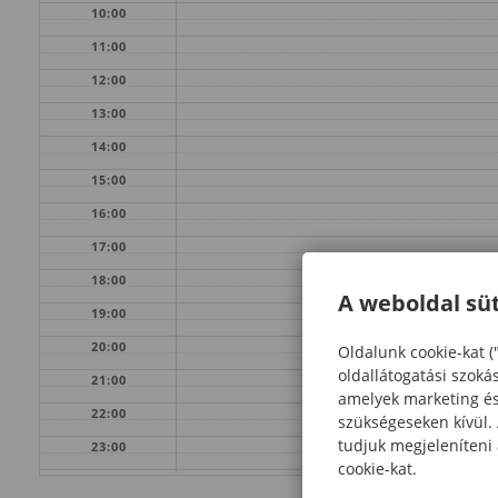
10:00
11:00
12:00
13:00
14:00
15:00
16:00
17:00
18:00
A weboldal süt
19:00
20:00
Oldalunk cookie-kat (
oldallátogatási szoká
21:00
amelyek marketing és 
22:00
szükségeseken kívül.
tudjuk megjeleníteni
23:00
cookie-kat.