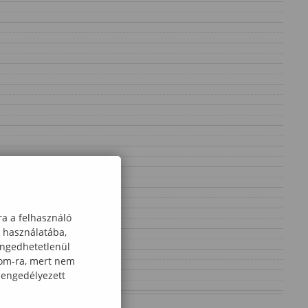
ra a felhasználó
k használatába,
engedhetetlenül
com-ra, mert nem
 engedélyezett