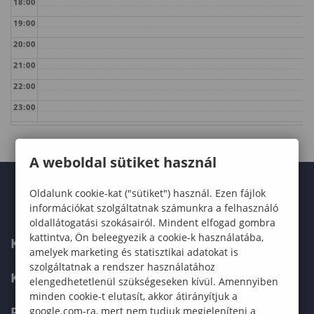
18:00
19:00
20:00
21:00
22:00
23:00
A weboldal sütiket használ
Oldalunk cookie-kat ("sütiket") használ. Ezen fájlok
információkat szolgáltatnak számunkra a felhasználó
oldallátogatási szokásairól. Mindent elfogad gombra
kattintva, Ön beleegyezik a cookie-k használatába,
KARUNK
amelyek marketing és statisztikai adatokat is
szolgáltatnak a rendszer használatához
KÉPZÉSEK
elengedhetetlenül szükségeseken kívül. Amennyiben
minden cookie-t elutasít, akkor átirányítjuk a
FELVÉTELIZŐKNEK
google.com-ra, mert nem tudjuk megjeleníteni a