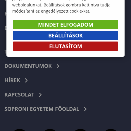
weboldalunkat. Beállítások gombra kattintva tudja
módosítani az engedélyezett cookie-kat.
HALLGATÓKNAK
MINDET ELFOGADOM
DOKTORI ISKOLA
BEÁLLÍTÁSOK
ELUTASÍTOM
TELEFONKÖNYV
DOKUMENTUMOK
HÍREK
KAPCSOLAT
SOPRONI EGYETEM FŐOLDAL