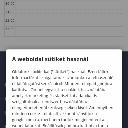
20:00
21:00
22:00
23:00
A weboldal sütiket használ
Oldalunk cookie-kat ("sütiket") használ. Ezen fájlok
információkat szolgáltatnak számunkra a felhasználó
oldallátogatási szokásairól. Mindent elfogad gombra
KARUNK
kattintva, Ön beleegyezik a cookie-k használatába,
amelyek marketing és statisztikai adatokat is
KÉPZÉSEK
szolgáltatnak a rendszer használatához
elengedhetetlenül szükségeseken kívül. Amennyiben
FELVÉTELIZŐKNEK
minden cookie-t elutasít, akkor átirányítjuk a
google.com-ra, mert nem tudjuk megjeleníteni a
weboldalunkat. Beállítások gombra kattintva tudja
HALLGATÓKNAK