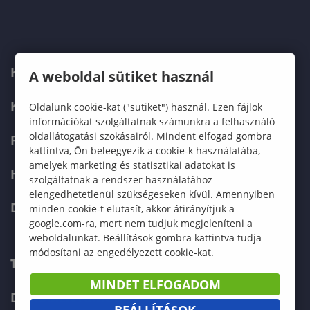
KARUNK
A weboldal sütiket használ
KÉPZÉSEK
Oldalunk cookie-kat ("sütiket") használ. Ezen fájlok
információkat szolgáltatnak számunkra a felhasználó
oldallátogatási szokásairól. Mindent elfogad gombra
FELVÉTELIZŐKNEK
kattintva, Ön beleegyezik a cookie-k használatába,
amelyek marketing és statisztikai adatokat is
HALLGATÓKNAK
szolgáltatnak a rendszer használatához
elengedhetetlenül szükségeseken kívül. Amennyiben
DOKTORI ISKOLA
minden cookie-t elutasít, akkor átirányítjuk a
google.com-ra, mert nem tudjuk megjeleníteni a
weboldalunkat. Beállítások gombra kattintva tudja
módosítani az engedélyezett cookie-kat.
TELEFONKÖNYV
MINDET ELFOGADOM
DOKUMENTUMOK
BEÁLLÍTÁSOK