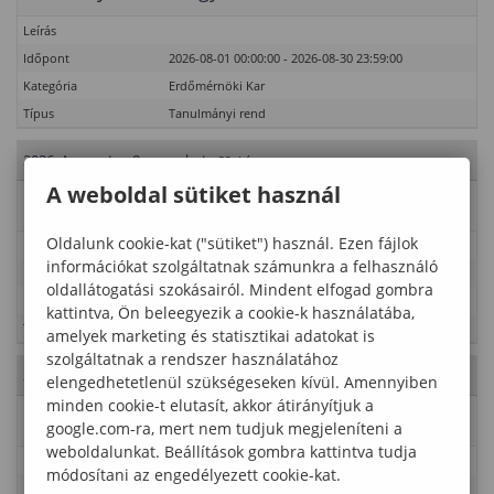
Leírás
Időpont
2026-08-01 00:00:00 - 2026-08-30 23:59:00
Kategória
Erdőmérnöki Kar
Típus
Tanulmányi rend
2026. Augusztus 8., szombat
- 32. hét
A weboldal sütiket használ
Esemény neve
Tárgy- és kurzusfelvételi időszak
Oldalunk cookie-kat ("sütiket") használ. Ezen fájlok
Leírás
információkat szolgáltatnak számunkra a felhasználó
Időpont
2026-08-01 00:00:00 - 2026-08-30 23:59:00
oldallátogatási szokásairól. Mindent elfogad gombra
Kategória
Erdőmérnöki Kar
kattintva, Ön beleegyezik a cookie-k használatába,
Típus
Tanulmányi rend
amelyek marketing és statisztikai adatokat is
szolgáltatnak a rendszer használatához
2026. Augusztus 9., vasárnap
- 32. hét
elengedhetetlenül szükségeseken kívül. Amennyiben
minden cookie-t elutasít, akkor átirányítjuk a
Esemény neve
Tárgy- és kurzusfelvételi időszak
google.com-ra, mert nem tudjuk megjeleníteni a
weboldalunkat. Beállítások gombra kattintva tudja
Leírás
módosítani az engedélyezett cookie-kat.
Időpont
2026-08-01 00:00:00 - 2026-08-30 23:59:00