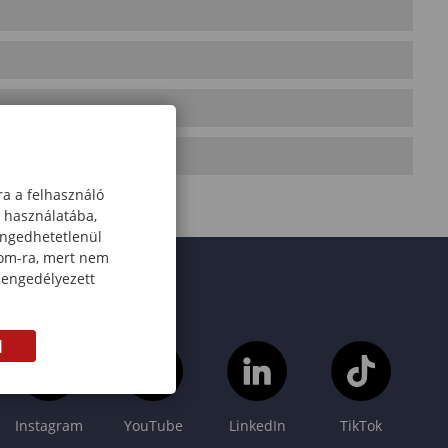
ra a felhasználó
k használatába,
engedhetetlenül
com-ra, mert nem
 engedélyezett
M
Instagram
YouTube
LinkedIn
TikTok