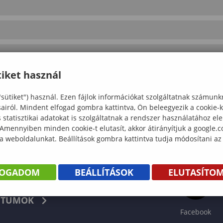
iket használ
"sütiket") használ. Ezen fájlok információkat szolgáltatnak számunk
sairól. Mindent elfogad gombra kattintva, Ön beleegyezik a cookie-
statisztikai adatokat is szolgáltatnak a rendszer használatához el
 Amennyiben minden cookie-t elutasít, akkor átirányítjuk a google.
 a weboldalunkat. Beállítások gombra kattintva tudja módosítani az
FOGADOM
BEÁLLÍTÁSOK
ELUTASÍTO
KÖNYV
TUMOK
Facebook