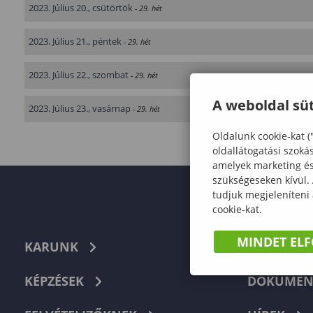
2023. Július 20., csütörtök
- 29. hét
2023. Július 21., péntek
- 29. hét
2023. Július 22., szombat
- 29. hét
A weboldal süt
2023. Július 23., vasárnap
- 29. hét
Oldalunk cookie-kat (
oldallátogatási szoká
amelyek marketing és 
szükségeseken kívül.
tudjuk megjeleníteni
cookie-kat.
MINDET EL
KARUNK
TELEFON
KÉPZÉSEK
DOKUMEN