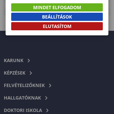
Kategória
Erdőmérnöki Kar
MINDET ELFOGADOM
Típus
Tanulmányi rend
BEÁLLÍTÁSOK
ELUTASÍTOM
KARUNK
KÉPZÉSEK
FELVÉTELIZŐKNEK
HALLGATÓKNAK
DOKTORI ISKOLA