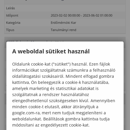
Leírás
Időpont
2023-02-02 00:00:00 - 2023-06-02 01:00:00
Kategória
Erdőmérnöki Kar
Típus
Tanulmányi rend
2023. Február 11., szombat
- 06. hét
A weboldal sütiket használ
Esemény neve
Szorgalmi időszak
Oldalunk cookie-kat ("sütiket") használ. Ezen fájlok
Leírás
információkat szolgáltatnak számunkra a felhasználó
Időpont
2023-02-02 00:00:00 - 2023-06-02 01:00:00
oldallátogatási szokásairól. Mindent elfogad gombra
Kategória
Erdőmérnöki Kar
kattintva, Ön beleegyezik a cookie-k használatába,
Típus
Tanulmányi rend
amelyek marketing és statisztikai adatokat is
szolgáltatnak a rendszer használatához
2023. Február 12., vasárnap
- 06. hét
elengedhetetlenül szükségeseken kívül. Amennyiben
minden cookie-t elutasít, akkor átirányítjuk a
Esemény neve
Szorgalmi időszak
google.com-ra, mert nem tudjuk megjeleníteni a
weboldalunkat. Beállítások gombra kattintva tudja
Leírás
módosítani az engedélyezett cookie-kat.
Időpont
2023-02-02 00:00:00 - 2023-06-02 01:00:00