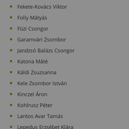
Fekete-Kovács Viktor
Folly Mátyás
Füzi Csongor
Garamvári Zsombor
Jandzsó Balázs Csongor
Katona Máté
Káldi Zsuzsanna
Kele Zsombor István
Kinczel Áron
Kohlrusz Péter
Lantos Avar Tamás
Lepedus Erzsébet Klára