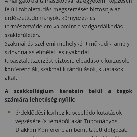
A hallgatókra támaszkodva, az egyetemi képzésen
felüli többlettudás megszerzését biztosítja az
erdészettudományok, környezet- és
természetvédelem valamint a vadgazdálkodás
szakterületén.
Szakmai és szellemi műhelyként működik, amely
színvonalas elméleti és gyakorlati
tapasztalatszerzést biztosít, előadások, kurzusok,
konferenciák, szakmai kirándulások, kutatások
által.
A szakkollégium keretein belül a tagok
számára lehetőség nyílik:
érdeklődési körhöz kapcsolódó kutatások
végzésére (a témából akár Tudományos
Diákkori Konferencián bemutatott dolgozat,