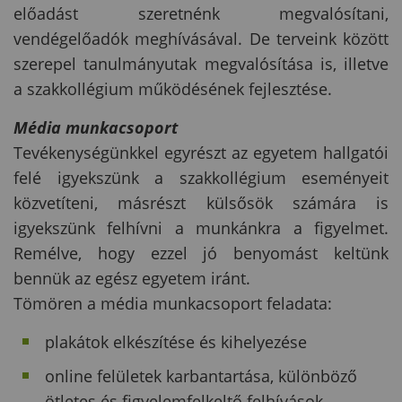
előadást szeretnénk megvalósítani,
vendégelőadók meghívásával. De terveink között
szerepel tanulmányutak megvalósítása is, illetve
a szakkollégium működésének fejlesztése.
Média munkacsoport
Tevékenységünkkel egyrészt az egyetem hallgatói
felé igyekszünk a szakkollégium eseményeit
közvetíteni, másrészt külsősök számára is
igyekszünk felhívni a munkánkra a figyelmet.
Remélve, hogy ezzel jó benyomást keltünk
bennük az egész egyetem iránt.
Tömören a média munkacsoport feladata:
plakátok elkészítése és kihelyezése
online felületek karbantartása, különböző
ötletes és figyelemfelkeltő felhívások