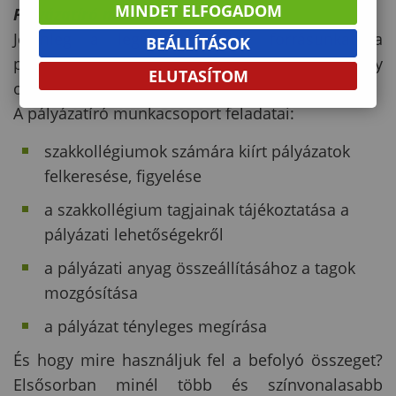
MINDET ELFOGADOM
Pályázatíró munkacsoport
Jelenleg a legfőbb bevételi forrásunkat a
BEÁLLÍTÁSOK
pályázatok jelenthetik. Sikeres megírásuk nagy
ELUTASÍTOM
odafigyelést, sok, sok munkát igényel.
A pályázatíró munkacsoport feladatai:
szakkollégiumok számára kiírt pályázatok
felkeresése, figyelése
a szakkollégium tagjainak tájékoztatása a
pályázati lehetőségekről
a pályázati anyag összeállításához a tagok
mozgósítása
a pályázat tényleges megírása
És hogy mire használjuk fel a befolyó összeget?
Elsősorban minél több és színvonalasabb