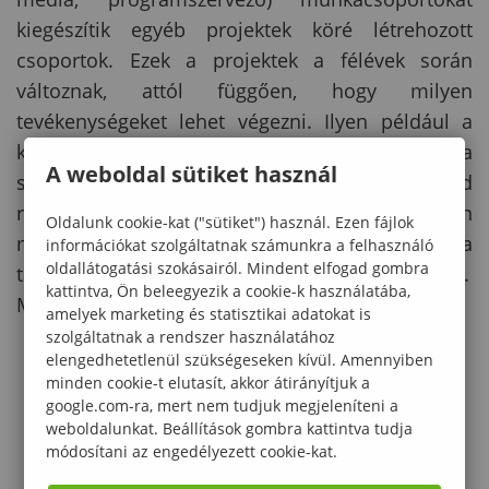
kiegészítik egyéb projektek köré létrehozott
csoportok. Ezek a projektek a félévek során
változnak, attól függően, hogy milyen
tevékenységeket lehet végezni. Ilyen például a
közösségi kert tervező munkacsoport. Mindenki a
A weboldal sütiket használ
saját preferenciája szerinti csoportokban tud
részt venni, fejleszteni képességeit. Minden
Oldalunk cookie-kat ("sütiket") használ. Ezen fájlok
munkacsoport más-más területért felel, és a
információkat szolgáltatnak számunkra a felhasználó
oldallátogatási szokásairól. Mindent elfogad gombra
tagjai egymás közt megosztva végzik el a munkát.
kattintva, Ön beleegyezik a cookie-k használatába,
Munkacsoportjaink:
amelyek marketing és statisztikai adatokat is
szolgáltatnak a rendszer használatához
Pályázatíró munkacsoport
elengedhetetlenül szükségeseken kívül. Amennyiben
minden cookie-t elutasít, akkor átirányítjuk a
Média munkacsoport
google.com-ra, mert nem tudjuk megjeleníteni a
weboldalunkat. Beállítások gombra kattintva tudja
Programszervező munkacsoport
módosítani az engedélyezett cookie-kat.