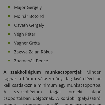
Major Gergely
Molnár Botond
Osváth Gergely
Végh Péter
Vágner Gréta
Zagyva Zalán Rókus
Znamenák Bence
A szakkollégium munkacsoportjai:
Minden
tagnak a három választmányi tag kivételével be
kell csatlakoznia minimum egy munkacsoportba.
A szakkollégium tagjai projekt alapú
csoportokban dolgoznak. A korábbi (pályázatíró,
média, programszervező) munkacsoportokat