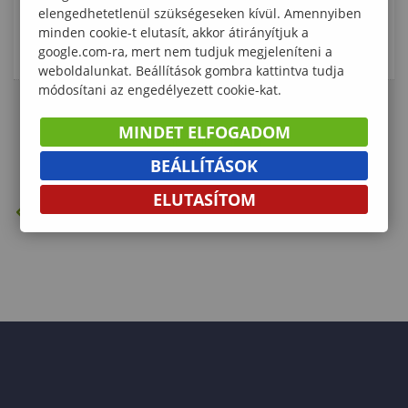
elengedhetetlenül szükségeseken kívül. Amennyiben
minden cookie-t elutasít, akkor átirányítjuk a
Részletes adatlap
google.com-ra, mert nem tudjuk megjeleníteni a
weboldalunkat. Beállítások gombra kattintva tudja
módosítani az engedélyezett cookie-kat.
MINDET ELFOGADOM
«
‹
1
2
BEÁLLÍTÁSOK
ELUTASÍTOM
VISSZA A SZERVEZETI FELÉPÍTÉSHEZ