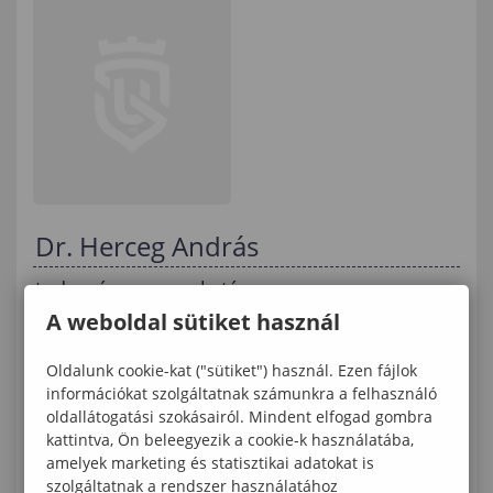
Dr. Herceg András
tudományos munkatárs
Erdőmérnöki Kar
A weboldal sütiket használ
Geomatikai és Kultúrmérnöki Intézet
Oldalunk cookie-kat ("sütiket") használ. Ezen fájlok
herceg.andras@uni-sopron.hu
információkat szolgáltatnak számunkra a felhasználó
(+36 99) 518-146
oldallátogatási szokásairól. Mindent elfogad gombra
kattintva, Ön beleegyezik a cookie-k használatába,
Magyarország 9400 Sopron, Bajcsy-Zsilinszky
amelyek marketing és statisztikai adatokat is
u. 4.
szolgáltatnak a rendszer használatához