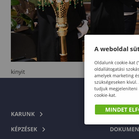
A weboldal süt
Oldalunk cookie-kat (
oldallátogatási szoká
kinyit
amelyek marketing és 
szükségeseken kívül.
tudjuk megjeleníteni
cookie-kat.
MINDET EL
KARUNK
TELEFON
KÉPZÉSEK
DOKUMEN