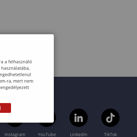
ra a felhasználó
k használatába,
engedhetetlenül
com-ra, mert nem
 engedélyezett
M
Instagram
YouTube
LinkedIn
TikTok