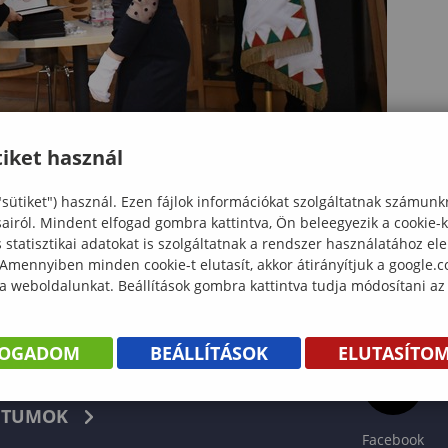
iket használ
"sütiket") használ. Ezen fájlok információkat szolgáltatnak számunk
sairól. Mindent elfogad gombra kattintva, Ön beleegyezik a cookie-
statisztikai adatokat is szolgáltatnak a rendszer használatához el
 Amennyiben minden cookie-t elutasít, akkor átirányítjuk a google.
 a weboldalunkat. Beállítások gombra kattintva tudja módosítani az
FOGADOM
BEÁLLÍTÁSOK
ELUTASÍTO
KÖNYV
TUMOK
Facebook