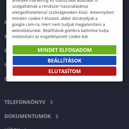
amelyek marketing és statisztikai adatokat is
szolgáltatnak a rendszer használatához
elengedhetetlenül szükségeseken kívül. Amennyiben
minden cookie-t elutasít, akkor átirányítjuk a
KARUNK
google.com-ra, mert nem tudjuk megjeleníteni a
weboldalunkat. Beállítások gombra kattintva tudja
KÉPZÉSEK
módosítani az engedélyezett cookie-kat.
MINDET ELFOGADOM
FELVÉTELIZŐKNEK
BEÁLLÍTÁSOK
HALLGATÓKNAK
ELUTASÍTOM
DOKTORI ISKOLA
TELEFONKÖNYV
DOKUMENTUMOK