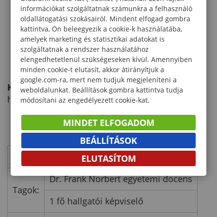
tudományos igényű önképzés elősegítése,
információkat szolgáltatnak számunkra a felhasználó
oldallátogatási szokásairól. Mindent elfogad gombra
TDK konferenciák szervezése,
kattintva, Ön beleegyezik a cookie-k használatába,
adminisztrációja
amelyek marketing és statisztikai adatokat is
szolgáltatnak a rendszer használatához
javaslattétel az OTDK-n való részvételre.
elengedhetetlenül szükségeseken kívül. Amennyiben
minden cookie-t elutasít, akkor átirányítjuk a
google.com-ra, mert nem tudjuk megjeleníteni a
Kari Fegyelmi Bizottság
[33/2021. (X. 12.) sz.
weboldalunkat. Beállítások gombra kattintva tudja
határozat]
módosítani az engedélyezett cookie-kat.
MINDET ELFOGADOM
BEÁLLÍTÁSOK
Elnök:
oktatási dékánhelyettes
ELUTASÍTOM
Dr. Frank Norbert egyetemi docens
Tagok:
1 fő hallgatói képviselő