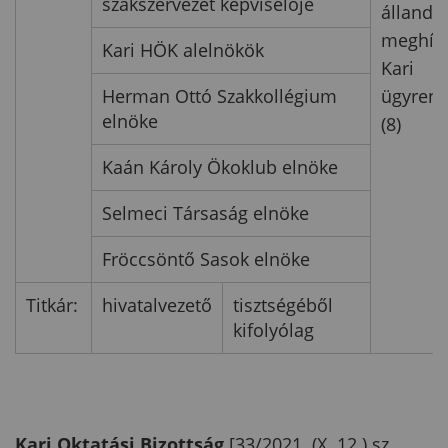
szakszervezet képviselője
állandó
meghívo
Kari HÖK alelnökök
Kari
Herman Ottó Szakkollégium
ügyrend
elnöke
(8)
Kaán Károly Ökoklub elnöke
Selmeci Társaság elnöke
Fröccsöntő Sasok elnöke
Titkár:
hivatalvezető
tisztségéből
kifolyólag
Kari Oktatási Bizottság
[33/2021. (X. 12.) sz.