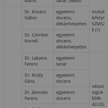
Bálint
tanár, dékán
Dr. Kovács
egyetemi
tisztség
Gábor
docens,
kifolyól
dékánhelyettes
SZMSZ I
§ (1)
Dr. Czimber
egyetemi
Kornél
docens,
dékánhelyettes
Dr. Lakatos
egyetemi
Ferenc
tanár
Dr. Király
egyetemi
Géza
docens
választo
Dr. Jánoska
egyetemi
tagok
Ferenc
docens
EMK-
42/2021