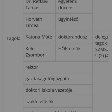
Dr. Rétfalvi
egyetemi
Tamás
docens
Horváth
ügyintéző
Tímea
Katona Máté
doktorandusz
delegált
Tagok:
tagok
Kele
HÖK elnök
SZMSZ I
Zsombor
§ (2) (4)
rektor
gazdasági főigazgató
doktori iskola vezetője
szakfelelősök