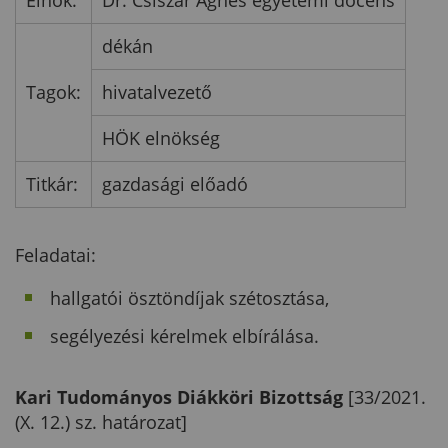
Elnök:
Dr. Csiszár Ágnes egyetemi docens
dékán
Tagok:
hivatalvezető
HÖK elnökség
Titkár:
gazdasági előadó
Feladatai:
hallgatói ösztöndíjak szétosztása,
segélyezési kérelmek elbírálása.
Kari Tudományos Diákköri Bizottság
[33/2021.
(X. 12.) sz. határozat]