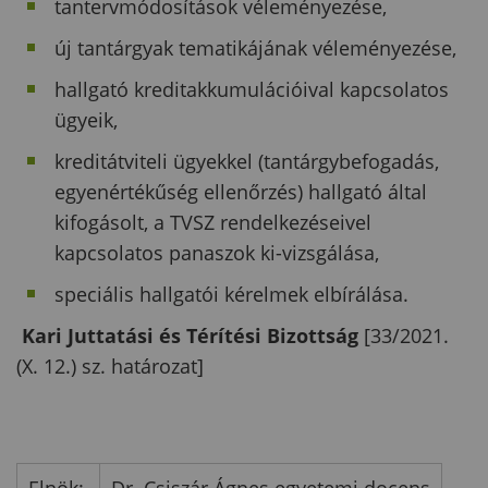
tantervmódosítások véleményezése,
új tantárgyak tematikájának véleményezése,
hallgató kreditakkumulációival kapcsolatos
ügyeik,
kreditátviteli ügyekkel (tantárgybefogadás,
egyenértékűség ellenőrzés) hallgató által
kifogásolt, a TVSZ rendelkezéseivel
kapcsolatos panaszok ki-vizsgálása,
speciális hallgatói kérelmek elbírálása.
Kari Juttatási és Térítési Bizottsá
g
[33/2021.
(X. 12.) sz. határozat]