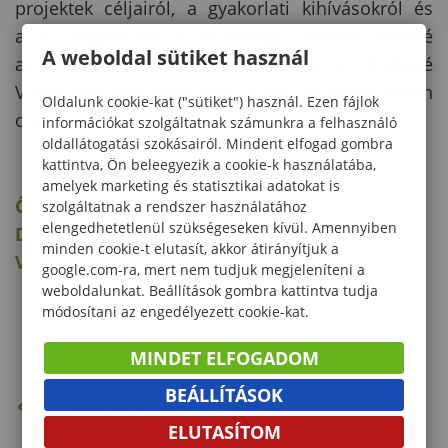
projektek céljairól, a gyakorlati kihívásokról és
arról, hogyan vált a technológia szerves részévé
A weboldal sütiket használ
az oktatásnak és kutatásnak. Az interjút Divósné
Varga Henrietta készítette, amely az alábbi linken
Oldalunk cookie-kat ("sütiket") használ. Ezen fájlok
olvasható:
információkat szolgáltatnak számunkra a felhasználó
oldallátogatási szokásairól. Mindent elfogad gombra
kattintva, Ön beleegyezik a cookie-k használatába,
amelyek marketing és statisztikai adatokat is
ŐZGIDÁK NYOMÁBAN – A SOPRONI EGYETEM
szolgáltatnak a rendszer használatához
elengedhetetlenül szükségeseken kívül. Amennyiben
DRÓNTECHNOLÓGIÁVAL VÉDI A
minden cookie-t elutasít, akkor átirányítjuk a
VADÁLLOMÁNYT
google.com-ra, mert nem tudjuk megjeleníteni a
weboldalunkat. Beállítások gombra kattintva tudja
módosítani az engedélyezett cookie-kat.
MINDET ELFOGADOM
BEÁLLÍTÁSOK
VISSZA AZ ELŐZŐ OLDALRA
ELUTASÍTOM