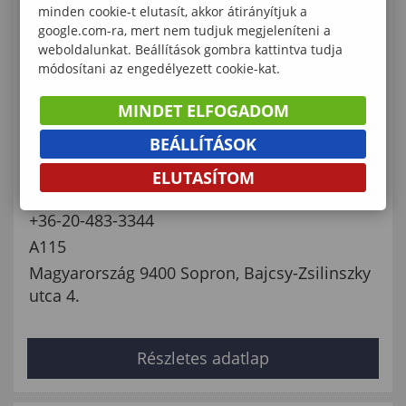
minden cookie-t elutasít, akkor átirányítjuk a
google.com-ra, mert nem tudjuk megjeleníteni a
weboldalunkat. Beállítások gombra kattintva tudja
Mészáros Diána
módosítani az engedélyezett cookie-kat.
dékáni hivatalvezető
MINDET ELFOGADOM
Erdőmérnöki Kar
Dékáni Hivatal
BEÁLLÍTÁSOK
meszaros.diana@uni-sopron.hu
ELUTASÍTOM
(+36 99) 518-258
+36-20-483-3344
A115
Magyarország 9400 Sopron, Bajcsy-Zsilinszky
utca 4.
Részletes adatlap