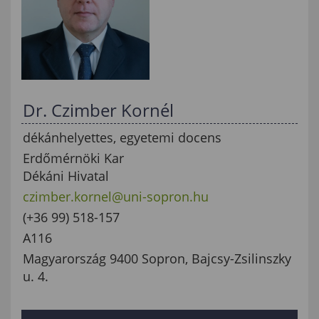
Dr. Czimber Kornél
dékánhelyettes, egyetemi docens
Erdőmérnöki Kar
Dékáni Hivatal
czimber.kornel@uni-sopron.hu
(+36 99) 518-157
A116
Magyarország 9400 Sopron, Bajcsy-Zsilinszky
u. 4.