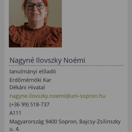
Nagyné Ilovszky Noémi
tanulmányi előadó
Erdőmérnöki Kar
Dékáni Hivatal
nagyne.ilovszky.noemi@uni-sopron.hu
(+36 99) 518-737
A111
Magyarország 9400 Sopron, Bajcsy-Zsilinszky
u. 4.