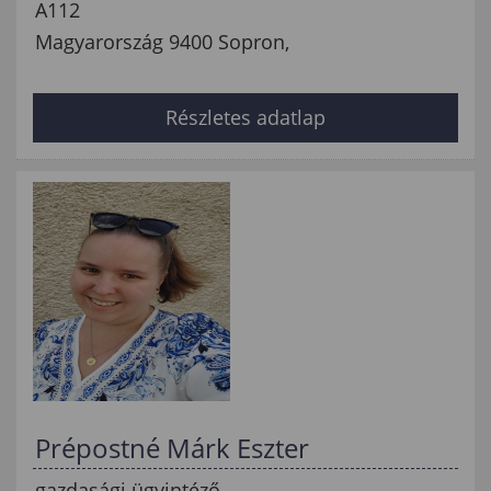
A112
Magyarország 9400 Sopron,
Részletes adatlap
Prépostné Márk Eszter
gazdasági ügyintéző