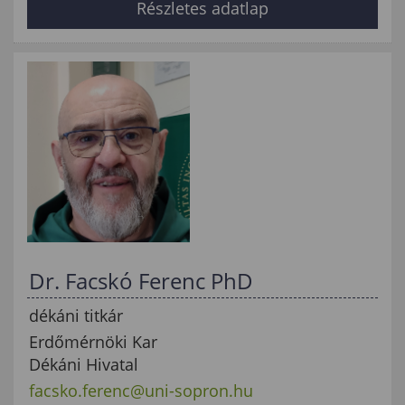
Részletes adatlap
Dr. Facskó Ferenc PhD
dékáni titkár
Erdőmérnöki Kar
Dékáni Hivatal
facsko.ferenc@uni-sopron.hu