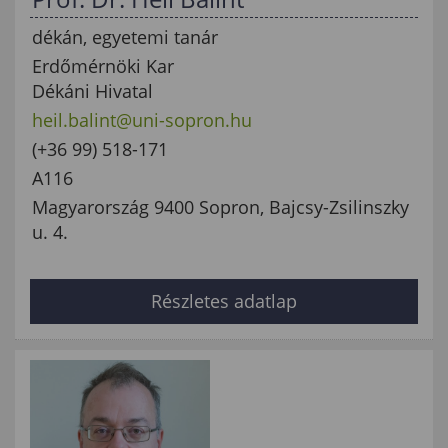
dékán, egyetemi tanár
Erdőmérnöki Kar
Dékáni Hivatal
heil.balint@uni-sopron.hu
(+36 99) 518-171
A116
Magyarország 9400 Sopron, Bajcsy-Zsilinszky
u. 4.
Részletes adatlap