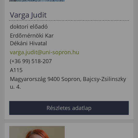
Varga Judit
doktori előadó
Erdőmérnöki Kar
Dékáni Hivatal
varga.judit@uni-sopron.hu
(+36 99) 518-207
A115
Magyarország 9400 Sopron, Bajcsy-Zsilinszky
u. 4.
Részletes adatlap