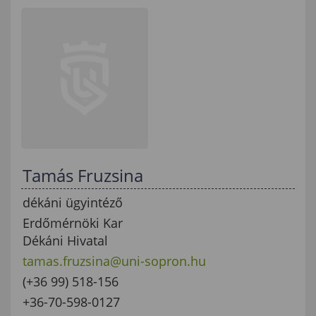
Tamás Fruzsina
dékáni ügyintéző
Erdőmérnöki Kar
Dékáni Hivatal
tamas.fruzsina@uni-sopron.hu
(+36 99) 518-156
+36-70-598-0127