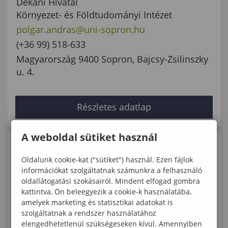
Dékáni Hivatal
Környezet- és Földtudományi Intézet
polgar.andras@uni-sopron.hu
(+36 99) 518-633
Magyarország 9400 Sopron, Bajcsy-Zsilinszky
u. 4.
Részletes adatlap
A weboldal sütiket használ
Oldalunk cookie-kat ("sütiket") használ. Ezen fájlok
információkat szolgáltatnak számunkra a felhasználó
oldallátogatási szokásairól. Mindent elfogad gombra
kattintva, Ön beleegyezik a cookie-k használatába,
amelyek marketing és statisztikai adatokat is
szolgáltatnak a rendszer használatához
elengedhetetlenül szükségeseken kívül. Amennyiben