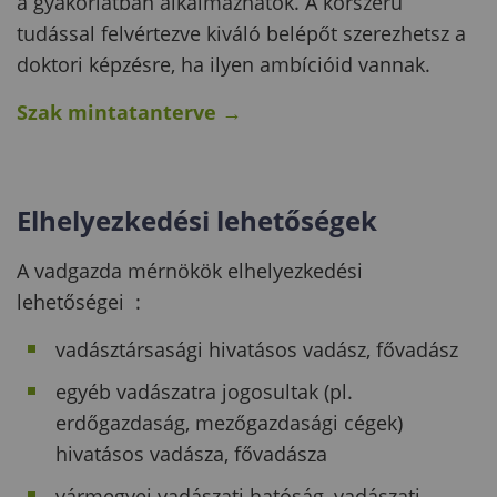
a gyakorlatban alkalmazhatók. A korszerű
tudással felvértezve kiváló belépőt szerezhetsz a
doktori képzésre, ha ilyen ambícióid vannak.
Szak mintatanterve
→
Elhelyezkedési lehetőségek
A vadgazda mérnökök elhelyezkedési
lehetőségei :
vadásztársasági hivatásos vadász, fővadász
egyéb vadászatra jogosultak (pl.
erdőgazdaság, mezőgazdasági cégek)
hivatásos vadásza, fővadásza
vármegyei vadászati hatóság, vadászati