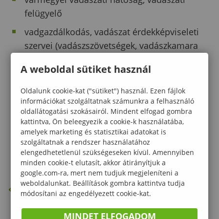
felügyelő
vadgazdálkodás, vadászat érdekképviseleti
szervei (vadászszövetségek, vadászkamara
országos és vármegyei szervezetei)
A weboldal sütiket használ
vadkereskedelemmel, vadászati turizmus
szervezésével foglalkozó cégek
Oldalunk cookie-kat ("sütiket") használ. Ezen fájlok
információkat szolgáltatnak számunkra a felhasználó
nemzeti park igazgatóságok
oldallátogatási szokásairól. Mindent elfogad gombra
kattintva, Ön beleegyezik a cookie-k használatába,
vadgazdálkodással foglalkozó szakembere
amelyek marketing és statisztikai adatokat is
belépő a doktori (PhD) képzésekre
szolgáltatnak a rendszer használatához
elengedhetetlenül szükségeseken kívül. Amennyiben
minden cookie-t elutasít, akkor átirányítjuk a
google.com-ra, mert nem tudjuk megjeleníteni a
weboldalunkat. Beállítások gombra kattintva tudja
VISSZA AZ ELŐZŐ OLDALRA
módosítani az engedélyezett cookie-kat.
MINDET ELFOGADOM