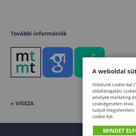
További információk
A weboldal süt
Oldalunk cookie-kat (
oldallátogatási szoká
amelyek marketing és 
« VISSZA
szükségeseken kívül.
tudjuk megjeleníteni
cookie-kat.
MINDET EL