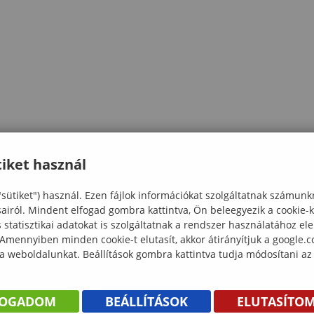
iket használ
"sütiket") használ. Ezen fájlok információkat szolgáltatnak számunk
sairól. Mindent elfogad gombra kattintva, Ön beleegyezik a cookie-
statisztikai adatokat is szolgáltatnak a rendszer használatához el
 Amennyiben minden cookie-t elutasít, akkor átirányítjuk a google.
 a weboldalunkat. Beállítások gombra kattintva tudja módosítani az
FOGADOM
BEÁLLÍTÁSOK
ELUTASÍTO