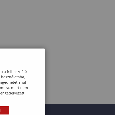
ra a felhasználó
k használatába,
engedhetetlenül
com-ra, mert nem
 engedélyezett
M