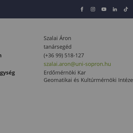
Szalai Áron
tanársegéd
m
(+36 99) 518-127
szalai.aron@uni-sopron.hu
egység
Erdőmérnöki Kar
Geomatikai és Kultúrmérnöki Intéze